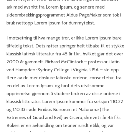
ark med avsnitt fra Lorem Ipsum, og senere med
sideombrekkingsprogrammet Aldus PageMaker som tok i
bruk nettopp Lorem Ipsum for dummytekst.
I motsetning til hva mange tror, er ikke Lorem Ipsum bare
tilfeldig tekst. Dets røtter springer helt tilbake til et stykke
klassisk latinsk litteratur fra 45 år f.kr., hvilket gjør det over
2000 år gammelt. Richard McClintock – professor i latin
ved Hampden-Sydney College i Virginia, USA – slo opp
flere av de mer obskure latinske ordene, consectetur, fra
en del av Lorem Ipsum, og fant dets utvilsomme
opprinnelse gjennom å studere bruken av disse ordene i
klassisk litteratur. Lorem Ipsum kommer fra seksjon 1.10.32
og 1.10.33 i «de Finibus Bonorum et Malorum» (The
Extremes of Good and Evil) av Cicero, skrevet i år 45 f.kr.
Boken er en avhandling om teorier rundt etikk, og var