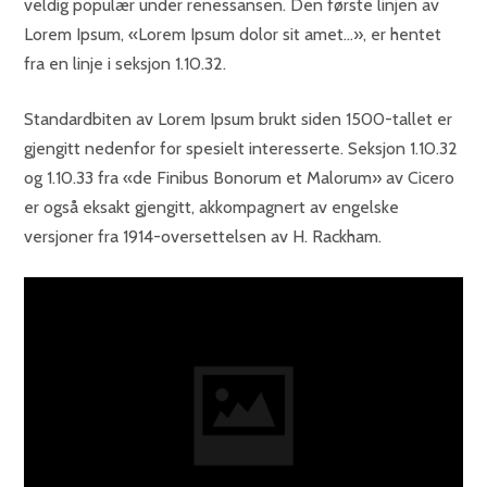
veldig populær under renessansen. Den første linjen av
Lorem Ipsum, «Lorem Ipsum dolor sit amet…», er hentet
fra en linje i seksjon 1.10.32.
Standardbiten av Lorem Ipsum brukt siden 1500-tallet er
gjengitt nedenfor for spesielt interesserte. Seksjon 1.10.32
og 1.10.33 fra «de Finibus Bonorum et Malorum» av Cicero
er også eksakt gjengitt, akkompagnert av engelske
versjoner fra 1914-oversettelsen av H. Rackham.